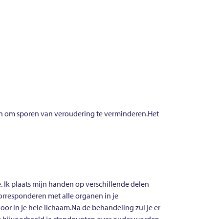
en om sporen van veroudering te verminderen.Het
de. Ik plaats mijn handen op verschillende delen
corresponderen met alle organen in je
r in je hele lichaam.Na de behandeling zul je er
als bijvoorbeeld je standpunten over ouder worden.