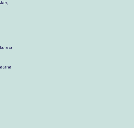
ker,
 daarna
daarna