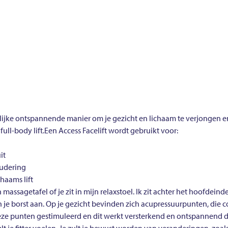
rlijke ontspannende manier om je gezicht en lichaam te verjongen 
full-body lift.Een Access Facelift wordt gebruikt voor:
it
oudering
haams lift
massagetafel of je zit in mijn relaxstoel. Ik zit achter het hoofdein
an je borst aan. Op je gezicht bevinden zich acupressuurpunten, die 
e punten gestimuleerd en dit werkt versterkend en ontspannend doo
ult je fitter voelen. Je zult je bewust worden van veranderingen, zo