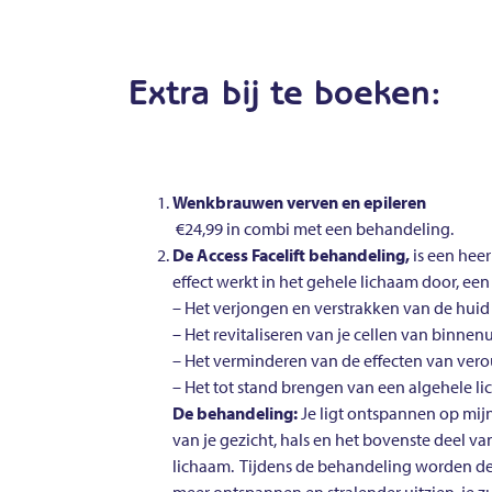
Extra bij te boeken:
Wenkbrauwen verven en epileren
€24,99 in combi met een behandeling.
De Access Facelift behandeling,
is een hee
effect werkt in het gehele lichaam door, een 
– Het verjongen en verstrakken van de huid
– Het revitaliseren van je cellen van binnenu
– Het verminderen van de effecten van ver
– Het tot stand brengen van een algehele lic
De behandeling:
Je ligt ontspannen op mijn 
van je gezicht, hals en het bovenste deel v
lichaam. Tijdens de behandeling worden dez
meer ontspannen en stralender uitzien, je z