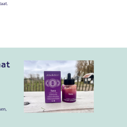
taat.
aat
sen,