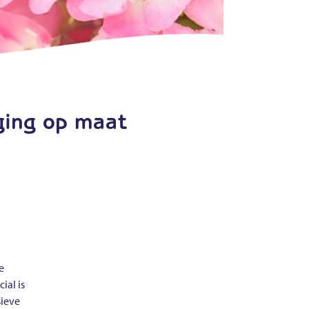
rging op maat
e
ial is
sieve