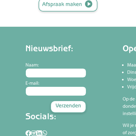
Afspraak maken
Nieuwsbrief:
Ope
Naam:
Maan
Dins
Woen
E-mail:
Vrij
Op de
donde
instel
Socials:
Wil je
of zor