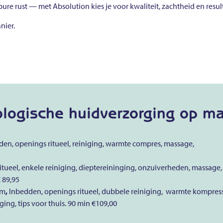
e rust — met Absolution kies je voor kwaliteit, zachtheid en resul
nier.
iologische huidverzorging op m
dden, openings ritueel, reiniging, warmte compres, massage,
itueel, enkele reiniging, dieptereininging, onzuiverheden, massage,
 89,95
um
,
Inbedden, openings ritueel, dubbele reiniging, warmte kompres
ng, tips voor thuis. 90 min €109,00